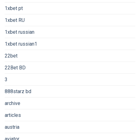
1xbet pt
1xbet RU
1xbet russian
1xbet russian1
22bet
22Bet BD
3
888starz bd
archive
articles
austria
aviator