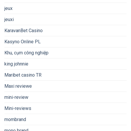
jeux
jeuxi
KaravanBet Casino
Kasyno Online PL
Khu, cụm công nghiệp
king johnnie
Maribet casino TR
Maxi reviewe
mini-review
Mini-reviews
mombrand
mono brand