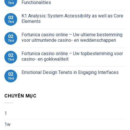
Functionalities
Th4
K1 Analysis: System Accessibility as well as Core
03
Elements
Th4
Fortunica casino online – Uw ultieme bestemming
02
voor uitmuntende casino- en weddenschappen
Th4
Fortunica casino online – Uw topbestemming voor
02
casino- en gokkwaliteit
Th4
Emotional Design Tenets in Engaging Interfaces
02
Th4
CHUYÊN MỤC
1
1w