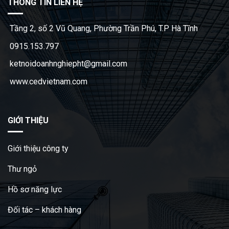
THÔNG TIN LIÊN HỆ
oldcasino
casipol
Tầng 2, số 2 Vũ Quang, Phường Trần Phú, T.P Hà Tĩnh
barbibet
kargabet
0915.153.797
nesilbet
ketnoidoanhnghiepht@gmail.com
pradabet
www.cedvietnam.com
ligobet
betebet
pumabet
GIỚI THIỆU
yakabet
istanbulbahis
tarafbet
Giới thiệu công ty
betovis
Thư ngỏ
süratbet
milosbet
Hồ sơ năng lực
medusabahis
Đối tác – khách hàng
benimbahis
turboslot