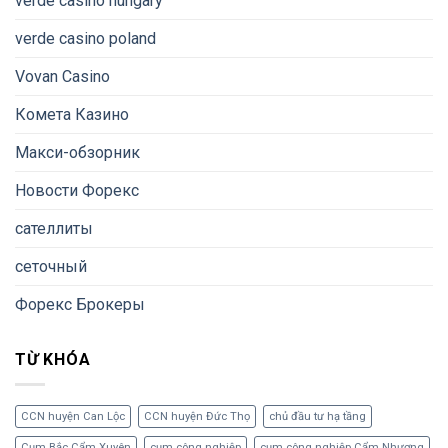
verde casino hungary
verde casino poland
Vovan Casino
Комета Казино
Макси-обзорник
Новости Форекс
сателлиты
сеточный
Форекс Брокеры
TỪ KHÓA
CCN huyện Can Lộc
CCN huyện Đức Thọ
chủ đầu tư hạ tầng
Cụm Bắc Cẩm Xuyên
cụm công nghiệp
cụm công nghiệp Cẩm Nhượng