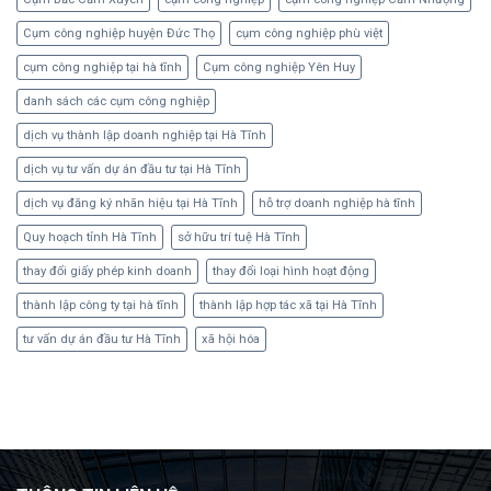
Cụm công nghiệp huyện Đức Thọ
cụm công nghiệp phù việt
cụm công nghiệp tại hà tĩnh
Cụm công nghiệp Yên Huy
danh sách các cụm công nghiệp
dịch vụ thành lập doanh nghiệp tại Hà Tĩnh
dịch vụ tư vấn dự án đầu tư tại Hà Tĩnh
dịch vụ đăng ký nhãn hiệu tại Hà Tĩnh
hỗ trợ doanh nghiệp hà tĩnh
Quy hoạch tỉnh Hà Tĩnh
sở hữu trí tuệ Hà Tĩnh
thay đổi giấy phép kinh doanh
thay đổi loại hình hoạt động
thành lập công ty tại hà tĩnh
thành lập hợp tác xã tại Hà Tĩnh
tư vấn dự án đầu tư Hà Tĩnh
xã hội hóa
fixbet
dodobet
dodobet
poliwin