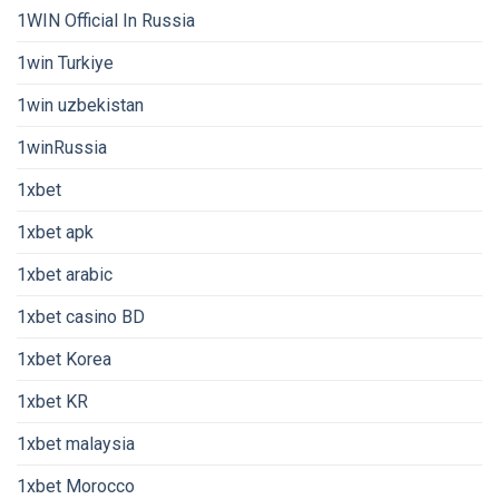
1WIN Official In Russia
1win Turkiye
1win uzbekistan
1winRussia
1xbet
1xbet apk
1xbet arabic
1xbet casino BD
1xbet Korea
1xbet KR
1xbet malaysia
1xbet Morocco