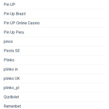
Pin UP
Pin Up Brazil
Pin UP Online Casino
Pin Up Peru
pinco
Pirots SE
Plinko
plinko in
plinko UK
plinko_pl
Qizilbilet
Ramenbet