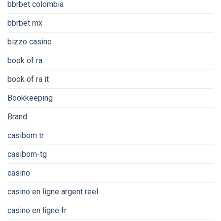
bbrbet colombia
bbrbet mx
bizzo casino
book of ra
book of ra it
Bookkeeping
Brand
casibom tr
casibom-tg
casino
casino en ligne argent reel
casino en ligne fr