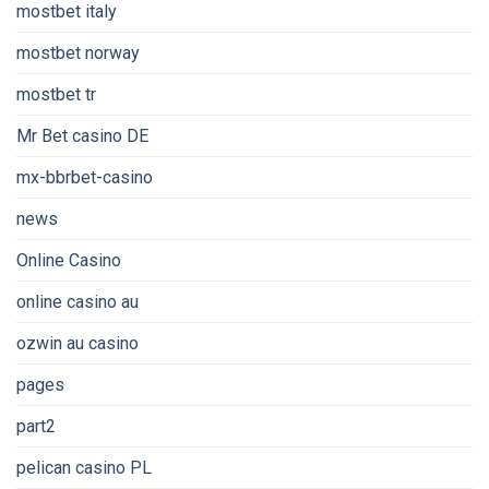
mostbet italy
mostbet norway
mostbet tr
Mr Bet casino DE
mx-bbrbet-casino
news
Online Casino
online casino au
ozwin au casino
pages
part2
pelican casino PL