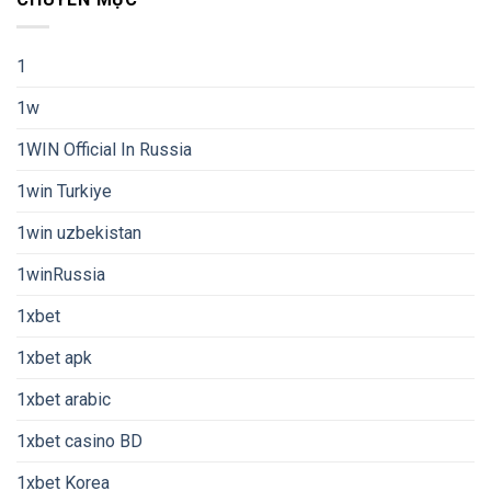
1
1w
1WIN Official In Russia
1win Turkiye
1win uzbekistan
1winRussia
1xbet
1xbet apk
1xbet arabic
1xbet casino BD
1xbet Korea