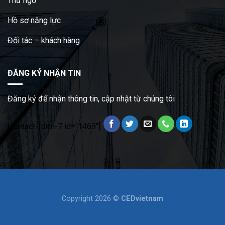
Thư ngỏ
süratbet
milosbet
Hồ sơ năng lực
medusabahis
Đối tác – khách hàng
benimbahis
turboslot
trwin
ĐĂNG KÝ NHẬN TIN
betwild
alobet
Đăng ký để nhận thông tin, cập nhật từ chúng tôi
betrupi
slotbar
[contact-form-7 id="1469"]
olabahis
stonebahis
babilonbet
betloto
norabahis
hasbet
Copyright 2026 ©
CEDvietnam
nisanbet
Slottica Kasyno w Polsce
betsrolex