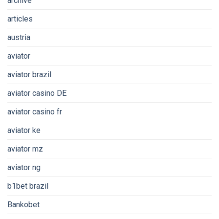
archive
articles
austria
aviator
aviator brazil
aviator casino DE
aviator casino fr
aviator ke
aviator mz
aviator ng
b1bet brazil
Bankobet