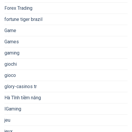
Forex Trading
fortune tiger brazil
Game
Games
gaming
giochi
gioco
glory-casinos tr
Hà Tĩnh tiềm năng
IGaming
jeu
jeux