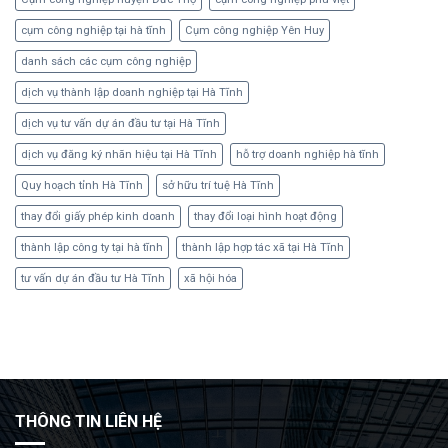
cụm công nghiệp tại hà tĩnh
Cụm công nghiệp Yên Huy
danh sách các cụm công nghiệp
dịch vụ thành lập doanh nghiệp tại Hà Tĩnh
dịch vụ tư vấn dự án đầu tư tại Hà Tĩnh
dịch vụ đăng ký nhãn hiệu tại Hà Tĩnh
hỗ trợ doanh nghiệp hà tĩnh
Quy hoạch tỉnh Hà Tĩnh
sở hữu trí tuệ Hà Tĩnh
thay đổi giấy phép kinh doanh
thay đổi loại hình hoạt động
thành lập công ty tại hà tĩnh
thành lập hợp tác xã tại Hà Tĩnh
tư vấn dự án đầu tư Hà Tĩnh
xã hội hóa
fixbet
dodobet
dodobet
poliwin
THÔNG TIN LIÊN HỆ
oldcasino