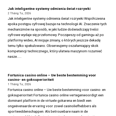
Jak inteligentne systemy odmienia świat rozrywki
2 Tháng Tư, 2026
Jak inteligentne systemy odmienia świat rozrywki Współczesna
epoka postępu cyfrowej bazuje na technologii AI. Znaczenie tych
mechanizmów na sposób, w jaki ludzie doświadczają treści
cyfrowe wydaje się przełomowy. Począwszy od gamingu aż po
platformy wideo, AI inicjuje zmiany, o których jeszcze dekadę
temu tylko spekulowano. Obserwujemy oszałamiający skok
kompetencji technicznego, który ułatwia maszynom rozumieć
nasze......
Fortunica casino online – Uw beste bestemming voor
casino- en goksuperioriteit
1 Tháng Tư, 2026
Fortunica casino online – Uw beste bestemming voor casino- en
goksuperioriteit Fortunica casino online vertegenwoordigt een
dominant platform in de virtuele gokarena en biedt een
ongeëvenaarde ervaring voor zowel casinoliefhebbers als
sportweddenschappen. Als betrouwbare naam in de