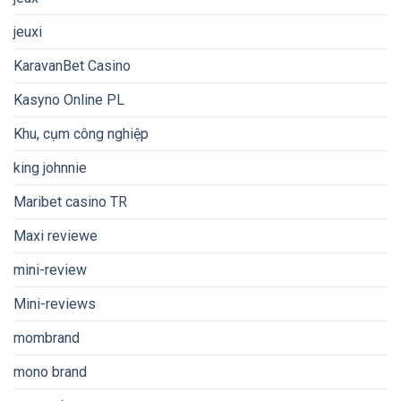
jeuxi
KaravanBet Casino
Kasyno Online PL
Khu, cụm công nghiệp
king johnnie
Maribet casino TR
Maxi reviewe
mini-review
Mini-reviews
mombrand
mono brand