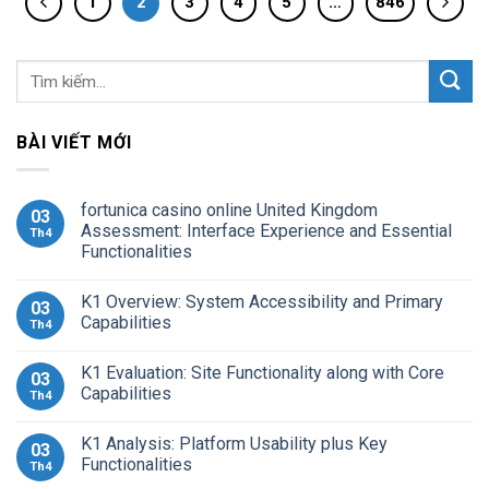
1
2
3
4
5
…
846
BÀI VIẾT MỚI
fortunica casino online United Kingdom
03
Assessment: Interface Experience and Essential
Th4
Functionalities
K1 Overview: System Accessibility and Primary
03
Capabilities
Th4
K1 Evaluation: Site Functionality along with Core
03
Capabilities
Th4
K1 Analysis: Platform Usability plus Key
03
Functionalities
Th4