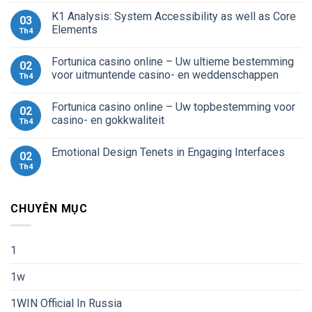
K1 Analysis: System Accessibility as well as Core
03
Elements
Th4
Fortunica casino online – Uw ultieme bestemming
02
voor uitmuntende casino- en weddenschappen
Th4
Fortunica casino online – Uw topbestemming voor
02
casino- en gokkwaliteit
Th4
Emotional Design Tenets in Engaging Interfaces
02
Th4
CHUYÊN MỤC
1
1w
1WIN Official In Russia