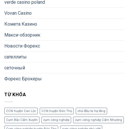
verde casino poland
Vovan Casino
Комета Казино
Макси-обзорник
Новости Форекс
сателлиты
сеточный
Форекс Брокеры
TỪ KHÓA
CCN huyện Can Lộc
CCN huyện Đức Thọ
chủ đầu tư hạ tầng
Cụm Bắc Cẩm Xuyên
cụm công nghiệp
cụm công nghiệp Cẩm Nhượng
Cụm công nghiệp huyện Đức Thọ
cụm công nghiệp phù việt