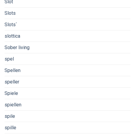
Slot
Slots
Slots`
slottica
Sober living
spel
Spellen
speller
Spiele
spiellen
spile
spille