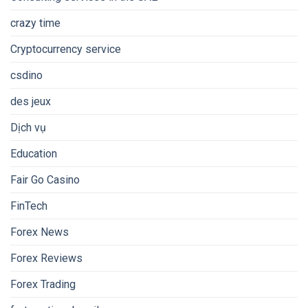
crazy time
Cryptocurrency service
csdino
des jeux
Dịch vụ
Education
Fair Go Casino
FinTech
Forex News
Forex Reviews
Forex Trading