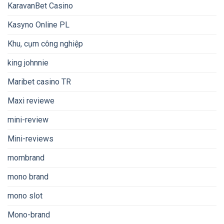
KaravanBet Casino
Kasyno Online PL
Khu, cụm công nghiệp
king johnnie
Maribet casino TR
Maxi reviewe
mini-review
Mini-reviews
mombrand
mono brand
mono slot
Mono-brand