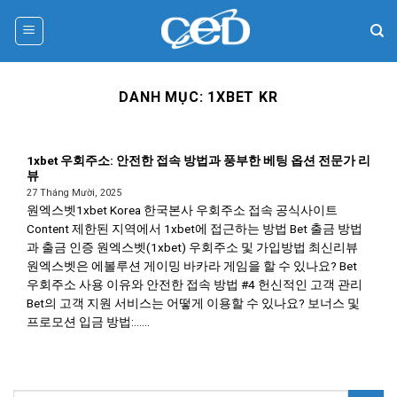
Skip
to
content
DANH MỤC:
1XBET KR
1xbet 우회주소: 안전한 접속 방법과 풍부한 베팅 옵션 전문가 리
뷰
27 Tháng Mười, 2025
원엑스벳1xbet Korea 한국본사 우회주소 접속 공식사이트
Content 제한된 지역에서 1xbet에 접근하는 방법 Bet 출금 방법
과 출금 인증 원엑스벳(1xbet) 우회주소 및 가입방법 최신리뷰
원엑스벳은 에볼루션 게이밍 바카라 게임을 할 수 있나요? Bet
우회주소 사용 이유와 안전한 접속 방법 #4 헌신적인 고객 관리
Bet의͏ 고͏객 지원 서비스는͏ 어떻게 이용할 수 있나요? 보너스 및
프로모션 입금 방법:......