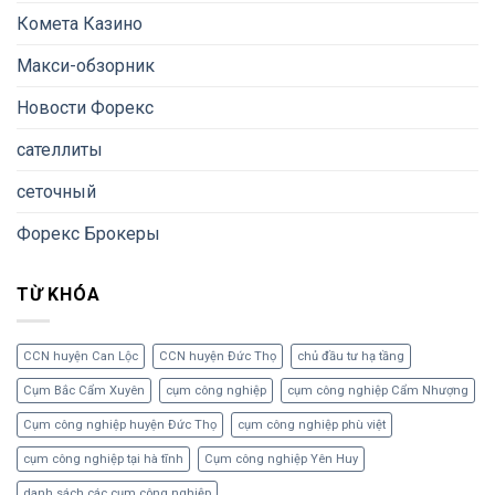
Комета Казино
Макси-обзорник
Новости Форекс
сателлиты
сеточный
Форекс Брокеры
TỪ KHÓA
CCN huyện Can Lộc
CCN huyện Đức Thọ
chủ đầu tư hạ tầng
Cụm Bắc Cẩm Xuyên
cụm công nghiệp
cụm công nghiệp Cẩm Nhượng
Cụm công nghiệp huyện Đức Thọ
cụm công nghiệp phù việt
cụm công nghiệp tại hà tĩnh
Cụm công nghiệp Yên Huy
danh sách các cụm công nghiệp